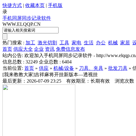
快捷方式
|
收藏本页
|
手机版
录
手机同屏同步记录软件
WWW.ELQQP.CN
热门搜索 :
加工
激光切割
工具
家电
生活
办公
机械
家居
首页
供应大全
企业
资讯
免费信息发布
站内公告: 欢迎加入手机同屏同步记录软件 - http://www.elqq
信息总数 :
32249
企业总数 :
6404
当前位置:
首页
»
供应
»
机械/设备
»
刀具、夹具
»
批发刀具
» 
[我来教教大家]吉祥麻将开挂新版本—透视挂
最后更新：2026-07-09 23:25 有效期至：长期有效 浏览次数