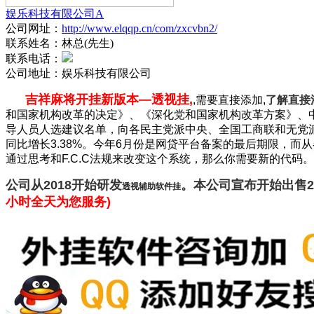
娱乐科技有限公司A
公司网址：
http://www.elqqp.cn/com/zxcvbn2/
联系姓名：
林总(先生)
联系电话：
公司地址：
娱乐科技有限公司
吉祥麻将开挂新版本—透视挂,
,需要直接添加,
了解直接
和国家机构改革的决定》、《深化党和国家机构改革方案》、
导人员人选建议名单，向各民主党派中央、全国工商联和无党派人士代表通
同比增长3.38%。今年6月份是网贷平台备案的最后期限，而从
通过思考和F.C.C法规来改变这个系统，那么你需要新的代码
公司从2018开始研发
。本公司宣布开始出售
透视
辅助
软件挂
小时全天为您服务)