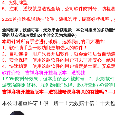
4、控制牌型
5、注明，透视就是透视全场，公司软件防封号、防检测
2020首推透视辅助挂软件，随机选牌，提高好牌机率
全网独家，诚信可靠，无效果全额退款，本公司推出的多功能
要的朋友添加V
我们24小时全天为您服务)
本司针对所有手游进行破解，选择我们的四大理由:
1、软件助手是一款功能更加强大的软件！
2、自动连接，用户只要开启软件，就会全程后台自动
3、安全保障，使用这款软件的用户可以非常安心，绝
4、快速稳定，使用这款软件的用户肯定是土豪。安卓
软件介绍：吉祥麻将开挂新版本—透视挂
1.99%防封号效果，但本店保证不被封号。2。此款
游/戏漏闹洞修补、服务器维护故障、政/府查封/监/
吉祥麻将开挂新版本—透视挂哈灵麻将真的有挂吗？—
本公司谨重许诺！假一赔十！无效赔十倍！十天包