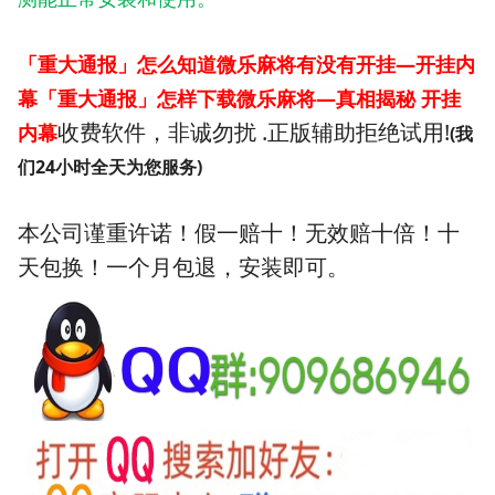
「重大通报」怎么知道微乐麻将有没有开挂—开挂内
幕「重大通报」怎样下载微乐麻将—真相揭秘 开挂
收费软件，非诚勿扰 .正版辅助拒绝试用!
内幕
(我
们24小时全天为您服务)
本公司谨重许诺！假一赔十！无效赔十倍！十
天包换！一个月包退，安装即可。