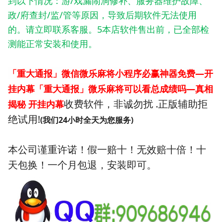
到以下情况：游/戏漏闹洞修补、服务器维护故障、
政/府查封/监/管等原因，导致后期软件无法使用
的。请立即联系客服。5本店软件售出前，已全部检
测能正常安装和使用。
「重大通报」微信微乐麻将小程序必赢神器免费—开
挂内幕「重大通报」微乐麻将可以看总成绩吗—真相
收费软件，非诚勿扰 .正版辅助拒
揭秘 开挂内幕
绝试用!
(我们24小时全天为您服务)
本公司谨重许诺！假一赔十！无效赔十倍！十
天包换！一个月包退，安装即可。