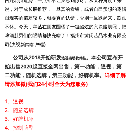
四处动员造势，一点都不让我感到惊讶。从某种角度上来
说，对于成长股推荐，一旦真的看错，或者自己预想的逻辑
跟现实的偏差较多，就要真的认错，否则一旦跌起来，跌跌
不休。今天，牟丛在朋友圈晒了一组酷炫的六块腹肌照，把
啤酒肚男们的眼睛都快亮瞎了！福州市黄氏艺品木业有限公
(
)
司
央视新闻客户端
公司从2018开始研发
。本公司宣布开
透视
辅助
软件挂
始出售2020起直接全网出售，第一功能，透视，第
二功能，随机选牌，第三功能，好牌机率。
详细了解
请添加微
(我们24小时全天为您服务)
1、透视
2、随意选牌
3、好牌机率
4、控制牌型